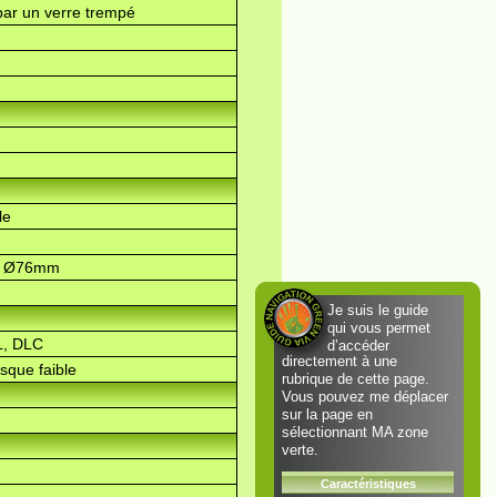
par un verre trempé
le
, Ø76mm
Je suis le guide
qui vous permet
L, DLC
d’accéder
directement à une
sque faible
rubrique de cette page.
Vous pouvez me déplacer
sur la page en
sélectionnant MA zone
verte.
Caractéristiques