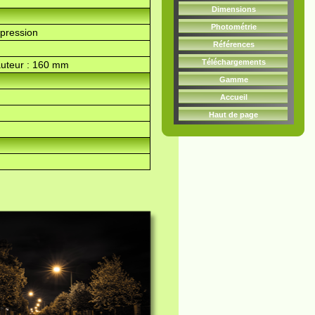
Dimensions
Photométrie
 pression
Références
Téléchargements
auteur : 160 mm
Gamme
Accueil
Haut de page