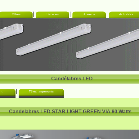
Offres
Services
A savoir
Actualités
Candélabres LED
ht
Téléchargements
Candelabres LED STAR LIGHT GREEN VIA 90 Watts