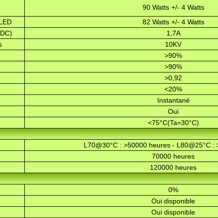
90 Watts +/- 4 Watts
 LED
82 Watts +/- 4 Watts
 DC)
1,7A
s
10KV
>90%
>90%
>0,92
<20%
Instantané
Oui
<75°C(Ta=30°C)
L70@30°C : >50000 heures - L80@25°C : 
70000 heures
120000 heures
0%
Oui disponible
Oui disponible