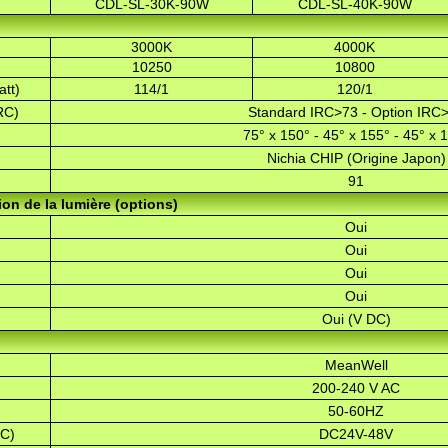
CDL-SL-30K-90W
CDL-SL-40K-90W
)
3000K
4000K
10250
10800
att)
114/1
120/1
RC)
Standard IRC>73 - Option IRC
75° x 150° - 45° x 155° - 45° x 
Nichia CHIP (Origine Japon)
91
on de la lumière (options)
Oui
Oui
Oui
Oui
Oui (V DC)
MeanWell
200-240 V AC
50-60HZ
DC)
DC24V-48V