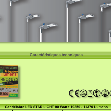
Caractéristiques techniques
Candélabre LED STAR LIGHT 90 Watts 10250 - 11370 Lumens