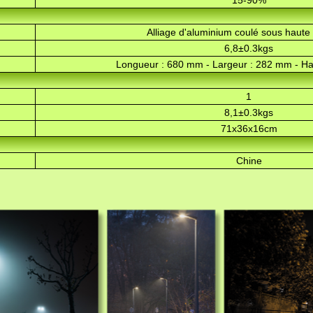
15-90%
Alliage d'aluminium coulé sous haute
6,8±0.3kgs
Longueur : 680 mm - Largeur : 282 mm - H
1
8,1±0.3kgs
71x36x16cm
Chine