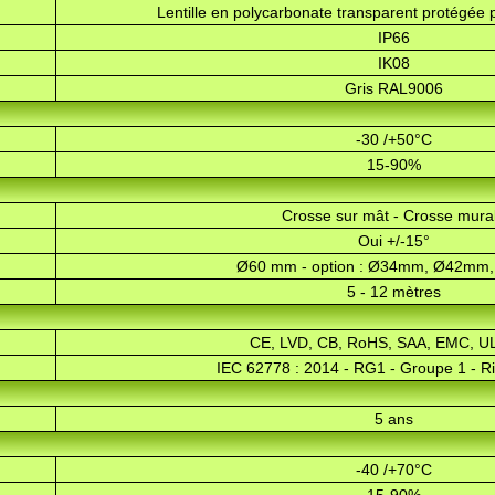
Lentille en polycarbonate transparent protégée 
IP66
IK08
Gris RAL9006
-30 /+50°C
15-90%
Crosse sur mât - Crosse mura
Oui +/-15°
Ø60 mm - option : Ø34mm, Ø42mm
5 - 12 mètres
CE, LVD, CB, RoHS, SAA, EMC, U
IEC 62778 : 2014 - RG1 - Groupe 1 - Ri
5 ans
-40 /+70°C