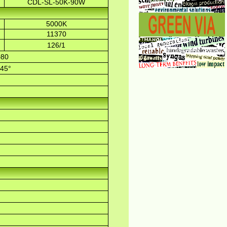
CDL-SL-50K-90W
5000K
11370
126/1
>80
145°