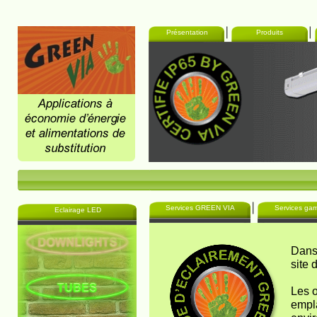
Présentation
Produits
Services GREEN VIA
Services g
Eclairage LED
Dans 
site 
Les o
empla