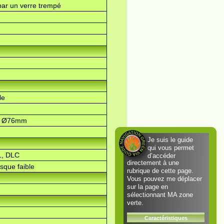
par un verre trempé
le
, Ø76mm
Je suis le guide
qui vous permet
L, DLC
d’accéder
directement à une
sque faible
rubrique de cette page.
Vous pouvez me déplacer
sur la page en
sélectionnant MA zone
verte.
Caractéristiques