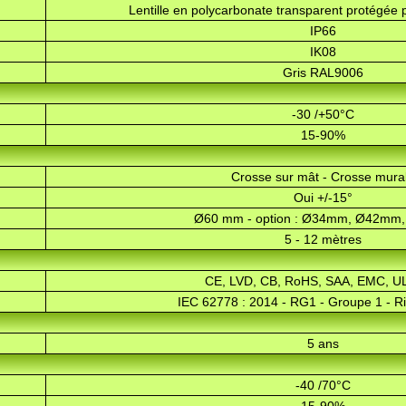
Lentille en polycarbonate transparent protégée 
IP66
IK08
Gris RAL9006
-30 /+50°C
15-90%
Crosse sur mât - Crosse mura
Oui +/-15°
Ø60 mm - option : Ø34mm, Ø42mm
5 - 12 mètres
CE, LVD, CB, RoHS, SAA, EMC, U
IEC 62778 : 2014 - RG1 - Groupe 1 - Ri
5 ans
-40 /70°C