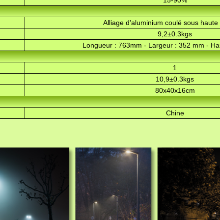
15-90%
Alliage d'aluminium coulé sous haute
9,2±0.3kgs
Longueur : 763mm - Largeur : 352 mm - Ha
1
10,9±0.3kgs
80x40x16cm
Chine