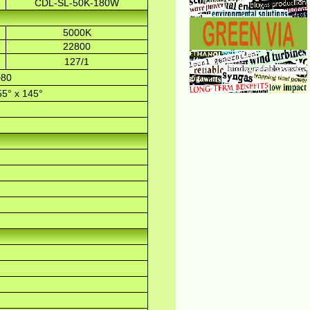
CDL-SL-50K-180W
5000K
22800
127/1
>80
55° x 145°