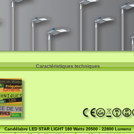
Caractéristiques techniques
Candélabre LED STAR LIGHT 180 Watts 20500 - 22800 Lumens