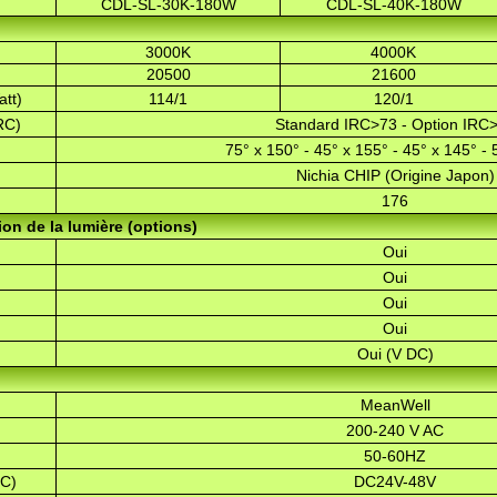
CDL-SL-30K-180W
CDL-SL-40K-180W
)
3000K
4000K
20500
21600
att)
114/1
120/1
RC)
Standard IRC>73 - Option IRC
75° x 150° - 45° x 155° - 45° x 145° - 
Nichia CHIP (Origine Japon)
176
on de la lumière (options)
Oui
Oui
Oui
Oui
Oui (V DC)
MeanWell
200-240 V AC
50-60HZ
DC)
DC24V-48V