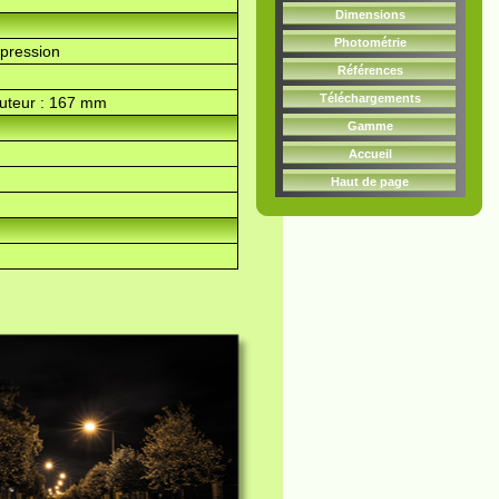
Dimensions
Photométrie
 pression
Références
Téléchargements
uteur : 167 mm
Gamme
Accueil
Haut de page