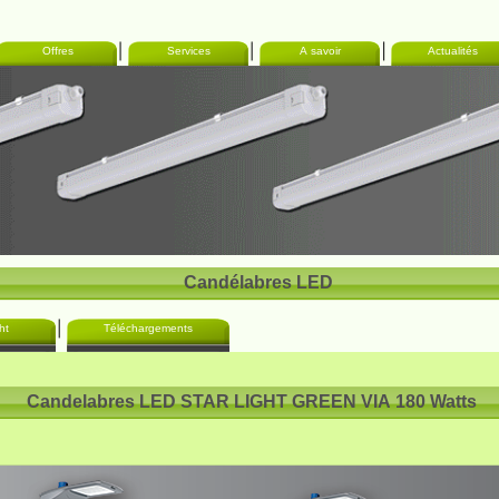
Offres
Services
A savoir
Actualités
Candélabres LED
ht
Téléchargements
Candelabres LED STAR LIGHT GREEN VIA 180 Watts